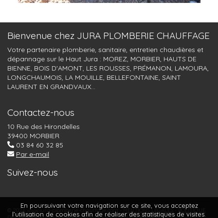
Bienvenue chez JURA PLOMBERIE CHAUFFAGE
Votre partenaire plomberie, sanitaire, entretien chaudières et
dépannage sur le Haut Jura : MOREZ, MORBIER, HAUTS DE
BIENNE, BOIS D'AMONT, LES ROUSSES, PRÉMANON, LAMOURA,
LONGCHAUMOIS, LA MOUILLE, BELLEFONTAINE, SAINT
LAURENT EN GRANDVAUX...
Contactez-nous
10 Rue des Hirondelles
39400 MORBIER
03 84 60 32 85
Par e-mail
Suivez-nous
En poursuivant votre navigation sur ce site, vous acceptez
© 2026 www.jura-plomberie-chauffage.com -
MENTIONS LÉGALES
POLITIQUE
l’utilisation de cookies afin de réaliser des statistiques de visites.
DE CONFIDENTIALITÉ
PLAN DU SITE
RÉALISATION PB GEST